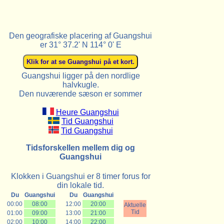
Den geografiske placering af Guangshui
er 31° 37.2' N 114° 0' E
Guangshui ligger på den nordlige
halvkugle.
Den nuværende sæson er sommer
Heure Guangshui
Tid Guangshui
Tid Guangshui
Tidsforskellen mellem dig og
Guangshui
Klokken i Guangshui er 8 timer forus for
din lokale tid.
Du
Guangshui
Du
Guangshui
00:00
08:00
12:00
20:00
Aktuelle
Tid
01:00
09:00
13:00
21:00
02:00
10:00
14:00
22:00