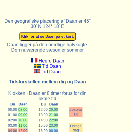
Den geografiske placering af Daan er 45°
30' N 124° 18' E
Daan ligger på den nordlige halvkugle.
Den nuværende sæson er sommer
Heure Daan
Tid Daan
Tid Daan
Tidsforskellen mellem dig og Daan
Klokken i Daan er 8 timer forus for din
lokale tid.
Du
Daan
Du
Daan
00:00
08:00
12:00
20:00
Aktuelle
Tid
01:00
09:00
13:00
21:00
02:00
10:00
14:00
22:00
03:00
11:00
15:00
23:00
Forrige
dag
04:00
12:00
16:00
00:00