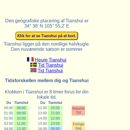
Den geografiske placering af Tianshui er
34° 36' N 105° 55.2' E
Tianshui ligger på den nordlige halvkugle.
Den nuværende sæson er sommer
Heure Tianshui
Tid Tianshui
Tid Tianshui
Tidsforskellen mellem dig og Tianshui
Klokken i Tianshui er 8 timer forus for din
lokale tid.
Du
Tianshui
Du
Tianshui
00:00
08:00
12:00
20:00
Aktuelle
Tid
01:00
09:00
13:00
21:00
02:00
10:00
14:00
22:00
03:00
11:00
15:00
23:00
Forrige
dag
04:00
12:00
16:00
00:00