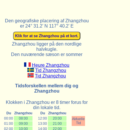
Den geografiske placering af Zhangzhou
er 24° 31.2' N 117° 40.2' E
Zhangzhou ligger på den nordlige
halvkugle.
Den nuværende sæson er sommer
Heure Zhangzhou
Tid Zhangzhou
Tid Zhangzhou
Tidsforskellen mellem dig og
Zhangzhou
Klokken i Zhangzhou er 8 timer forus for
din lokale tid.
Du
Zhangzhou
Du
Zhangzhou
00:00
08:00
12:00
20:00
Aktuelle
Tid
01:00
09:00
13:00
21:00
02:00
10:00
14:00
22:00