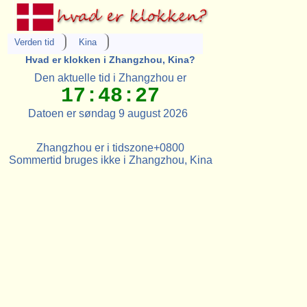
Verden tid
Kina
Hvad er klokken i Zhangzhou, Kina?
Den aktuelle tid i Zhangzhou er
17:48:27
Datoen er søndag 9 august 2026
Zhangzhou er i tidszone+0800
Sommertid bruges ikke i Zhangzhou, Kina