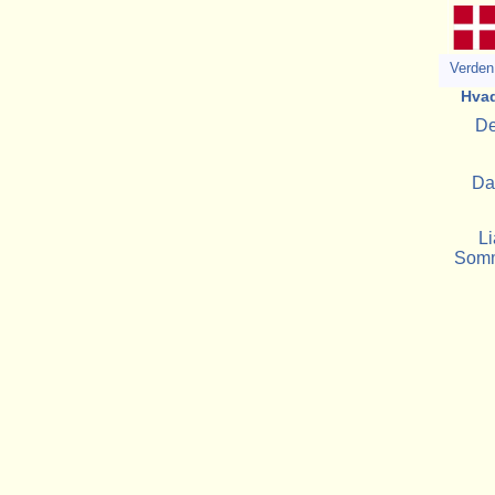
Verden 
Hvad
De
Da
L
Somm