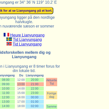
yungang er 34° 36' N 119° 10.2' E
nyungang ligger på den nordlige
halvkugle.
n nuværende sæson er sommer
Heure Lianyungang
Tid Lianyungang
Tid Lianyungang
idsforskellen mellem dig og
Lianyungang
n i Lianyungang er 8 timer forus for
din lokale tid.
ianyungang
Du
Lianyungang
08:00
12:00
20:00
Aktuelle
Tid
09:00
13:00
21:00
10:00
14:00
22:00
11:00
15:00
23:00
Forrige
dag
12:00
16:00
00:00
13:00
17:00
01:00
14:00
18:00
02:00
Samme