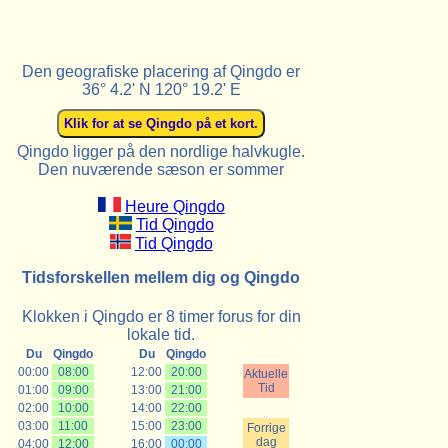
Den geografiske placering af Qingdo er
36° 4.2' N 120° 19.2' E
Qingdo ligger på den nordlige halvkugle.
Den nuværende sæson er sommer
Heure Qingdo
Tid Qingdo
Tid Qingdo
Tidsforskellen mellem dig og Qingdo
Klokken i Qingdo er 8 timer forus for din
lokale tid.
Du
Qingdo
Du
Qingdo
00:00
08:00
12:00
20:00
Aktuelle
Tid
01:00
09:00
13:00
21:00
02:00
10:00
14:00
22:00
03:00
11:00
15:00
23:00
Forrige
dag
04:00
12:00
16:00
00:00