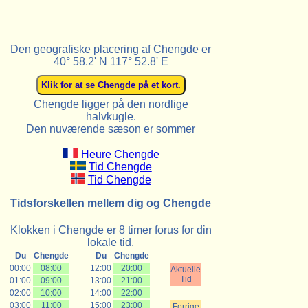
Den geografiske placering af Chengde er
40° 58.2' N 117° 52.8' E
Chengde ligger på den nordlige
halvkugle.
Den nuværende sæson er sommer
Heure Chengde
Tid Chengde
Tid Chengde
Tidsforskellen mellem dig og Chengde
Klokken i Chengde er 8 timer forus for din
lokale tid.
Du
Chengde
Du
Chengde
00:00
08:00
12:00
20:00
Aktuelle
Tid
01:00
09:00
13:00
21:00
02:00
10:00
14:00
22:00
03:00
11:00
15:00
23:00
Forrige